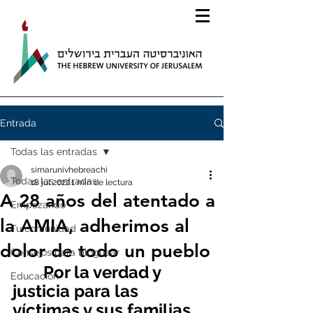
Entrada
Todas las entradas
simarunivhebreachi
Todas las entradas
18 jul 2022
1 min de lectura
A 28 años del atentado a
Empezando
la AMIA, adherimos al
Tu comunidad
dolor de todo un pueblo
Consejos para bloguear
Por la verdad y 
Educación
justicia para las 
víctimas y sus familias