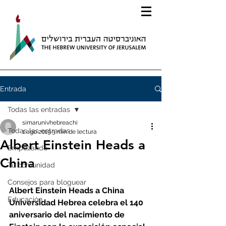
Entrada
Todas las entradas
simarunivhebreachi
Todas las entradas
1 ago 2019
3 min de lectura
Albert Einstein Heads a
Empezando
China
Tu comunidad
Consejos para bloguear
Albert Einstein Heads a China
Educación
Universidad Hebrea celebra el 140 
aniversario del nacimiento de 