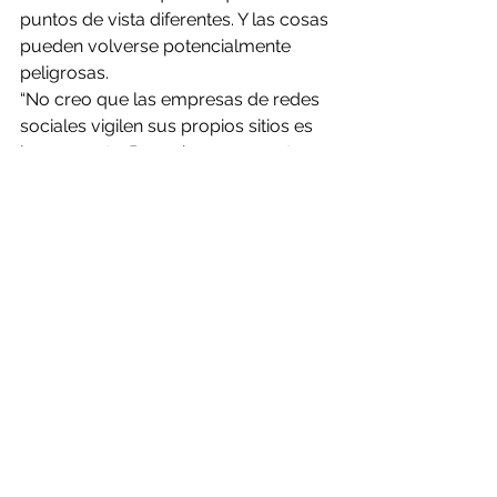
puntos de vista diferentes. Y las cosas 
pueden volverse potencialmente 
peligrosas.
“No creo que las empresas de redes 
sociales vigilen sus propios sitios es 
la respuesta. Pero sí creo que este 
trabajo destaca la necesidad de más 
esfuerzos dirigidos a fomentar una 
comunicación saludable entre los 
grupos “.