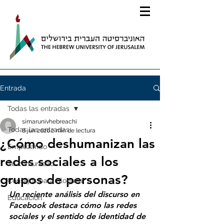
Entrada
Todas las entradas
simarunivhebreachi
Todas las entradas
8 jun 2020
2 min de lectura
¿Cómo deshumanizan las
Empezando
redes sociales a los
Tu comunidad
grupos de personas?
Consejos para bloguear
Un reciente análisis del discurso en 
Educación
Facebook destaca cómo las redes 
sociales y el sentido de identidad de 