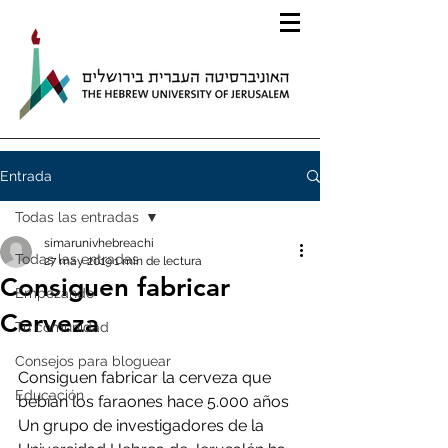
Entrada
Todas las entradas
simarunivhebreachi
Todas las entradas
27 may 2019
1 min de lectura
Consiguen fabricar
Empezando
Cerveza
Tu comunidad
Consejos para bloguear
Consiguen fabricar la cerveza que 
Educación
bebían los faraones hace 5.000 años
Un grupo de investigadores de la 