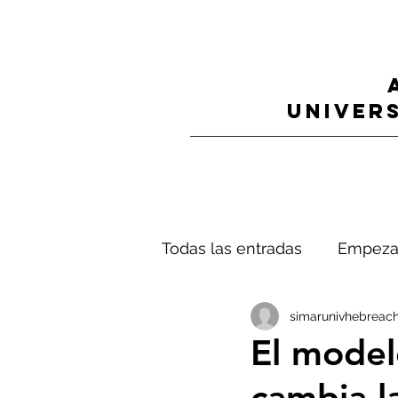
UNIVERS
Todas las entradas
Empeza
simarunivhebreach
El model
cambia l