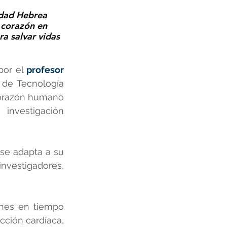
idad Hebrea
 corazón en 
a salvar vidas 
por el 
profesor 
o de Tecnología 
orazón humano 
investigación 
e adapta a su 
nvestigadores, 
nes en tiempo 
ción cardíaca, 