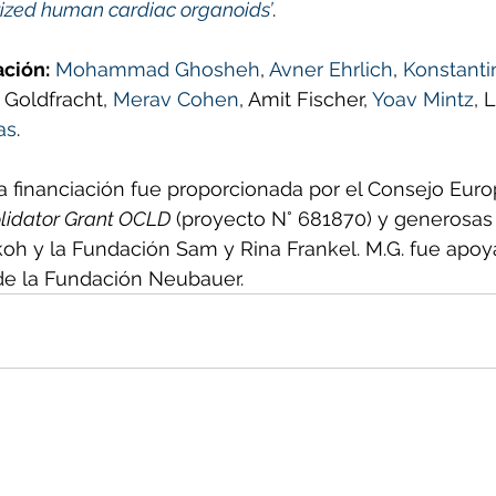
ized human cardiac organoids’
.
ación:
Mohammad Ghosheh
, 
Avner Ehrlich
, 
Konstanti
it Goldfracht, 
Merav Cohen
, Amit Fischer, 
Yoav Mintz
, 
as
.
la financiación fue proporcionada por el Consejo Eur
lidator Grant OCLD
 (proyecto N° 681870) y generosas
koh y la Fundación Sam y Rina Frankel. M.G. fue apoy
e la Fundación Neubauer.