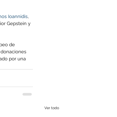
nos Ioannidis
, 
Lior Gepstein y 
opeo de 
 donaciones 
ado por una 
Ver todo