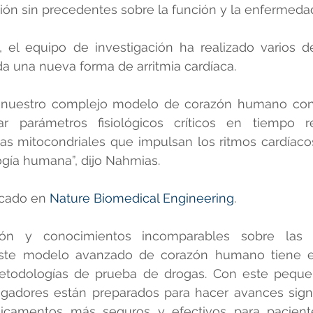
ón sin precedentes sobre la función y la enfermedad
el equipo de investigación ha realizado varios de
da una nueva forma de arritmia cardíaca.
e nuestro complejo modelo de corazón humano con
ar parámetros fisiológicos críticos en tiempo re
cas mitocondriales que impulsan los ritmos cardíaco
logía humana”, dijo Nahmias. 
icado en 
Nature Biomedical Engineering
.
sión y conocimientos incomparables sobre las 
este modelo avanzado de corazón humano tiene el
metodologías de prueba de drogas. Con este pequ
igadores están preparados para hacer avances signif
icamentos más seguros y efectivos para pacient