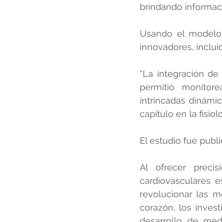
brindando informaci
Usando el modelo, 
innovadores, inclui
“La integración d
permitió monitore
intrincadas dinámi
capítulo en la fisio
El estudio fue publ
Al ofrecer preci
cardiovasculares 
revolucionar las 
corazón, los invest
desarrollo de med