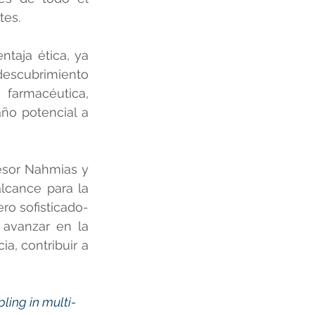
tes.
aja ética, ya 
escubrimiento 
farmacéutica, 
o potencial a 
esor Nahmias y 
lcance para la 
o sofisticado- 
avanzar en la 
, contribuir a 
ling in multi-