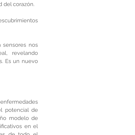
 del corazón.  
scubrimientos 
 sensores nos 
al, revelando 
s. Es un nuevo 
enfermedades 
 potencial de 
eño modelo de 
icativos en el 
es de todo el 