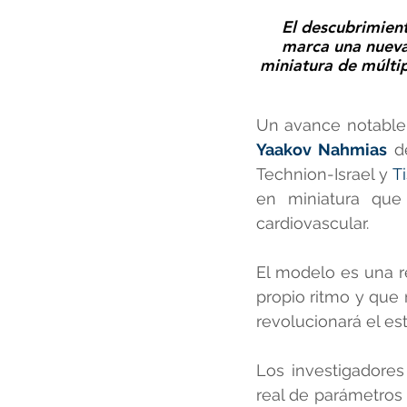
El descubrimient
marca una nueva 
miniatura de múltip
Un avance notable, 
Yaakov Nahmias
 d
Technion-Israel y 
T
en miniatura que 
cardiovascular.
El modelo es una r
propio ritmo y que 
revolucionará el es
Los investigadore
real de parámetros