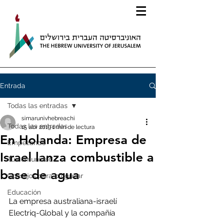
Entrada
Todas las entradas
simarunivhebreachi
Todas las entradas
15 abr 2019
1 min de lectura
En Holanda: Empresa de
Empezando
Israel lanza combustible a
Tu comunidad
base de agua
Consejos para bloguear
Educación
La empresa australiana-israelí 
Electriq-Global y la compañía 