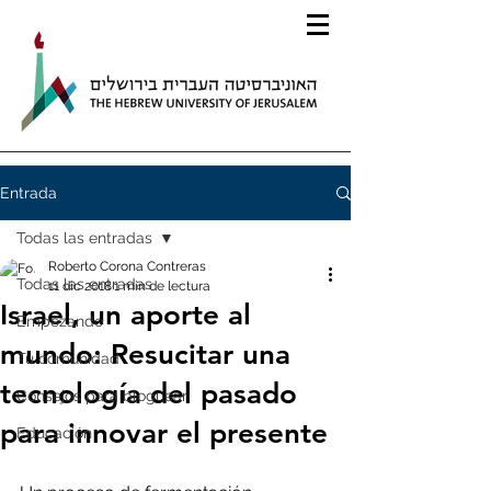
Entrada
Todas las entradas
Roberto Corona Contreras
Todas las entradas
11 dic 2018
1 min de lectura
Israel, un aporte al
Empezando
mundo: Resucitar una
Tu comunidad
tecnología del pasado
Consejos para bloguear
para innovar el presente
Educación