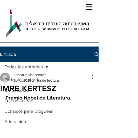
Entrada
Todas las entradas
simarunivhebreachi
Todas las entradas
26 jul 2024
1 min de lectura
IMRE KERTESZ
Empezando
Premio Nobel de Literatura
Tu comunidad
Consejos para bloguear
Educación