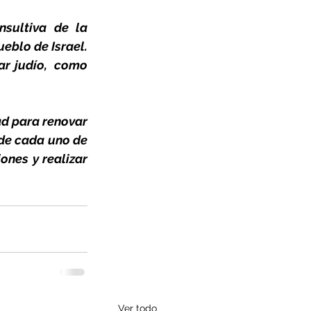
sultiva de la 
blo de Israel. 
r judío,  como 
d para renovar 
de cada uno de 
nes y realizar 
Ver todo