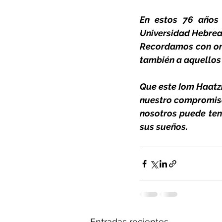
En estos 76 años 
Universidad Hebrea 
Recordamos con org
también a aquellos
Que este Iom Haatzm
nuestro compromiso 
nosotros puede tene
sus sueños.
                            
Entradas recientes