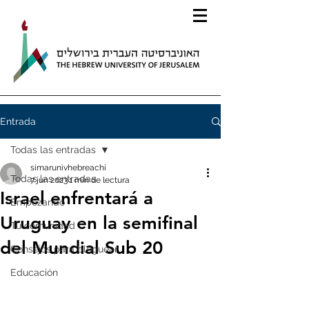
Entrada
Todas las entradas
simarunivhebreachi
Todas las entradas
7 jun 2023
1 min de lectura
Israel enfrentará a
Empezando
Uruguay en la semifinal
Tu comunidad
del Mundial Sub 20
Consejos para bloguear
Educación