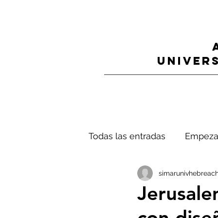
UNIVERS
Todas las entradas
Empeza
simarunivhebreach
Jerusale
con dise