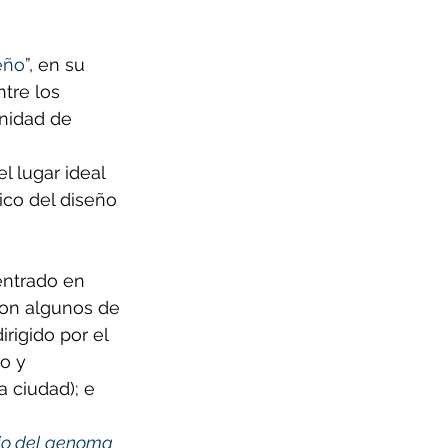
eño
”, en su 
tre los 
nidad de 
 lugar ideal 
ico del diseño 
ntrado en 
con algunos de 
rigido por el 
o y 
 ciudad); e 
cio del genoma 