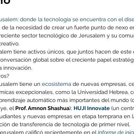
usalem: donde la tecnología se encuentra con el dis
de la necesidad de crear un fuerte punto de nexo en
oreciente sector tecnológico de Jerusalem y su comu
reativo.
lem tiene activos únicos, que juntos hacen de este el
onversación global sobre el creciente papel estratég
a innovación.
vos?
rusalem tiene un 
ecosistema
 de nuevas empresas, ce
émicas excepcionales, como la Universidad Hebrea, 
prendizaje automático más importantes del mundo (di
e, el 
Prof. Amnon Shashua
); 
HUJI Innovate
 (un centr
tudiantes y nuevas empresas en etapa temprana en la
ación de transferencia de tecnología de primer nivel.
erusalem calificó recientemente en el 
Informe de ini