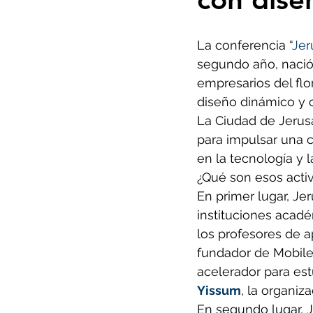
La conferencia “
Jer
segundo año, nació 
empresarios del fl
diseño dinámico y c
La Ciudad de Jerusa
para impulsar una c
en la tecnología y l
¿Qué son esos acti
En primer lugar, Je
instituciones acad
los profesores de a
fundador de Mobiley
acelerador para es
Yissum
, la organiz
En segundo lugar, J