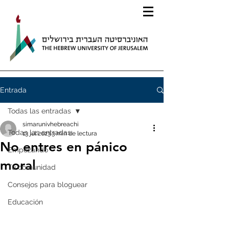
Entrada
Todas las entradas
simarunivhebreachi
Todas las entradas
13 jul 2023
3 min de lectura
No entres en pánico
Empezando
moral
Tu comunidad
Consejos para bloguear
Educación