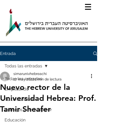
Entrada
Todas las entradas
simarunivhebreachi
Todas las entradas
27 may 2022
2 min de lectura
Nuevo rector de la
Empezando
Universidad Hebrea: Prof.
Tu comunidad
Tamir Sheafer
Consejos para bloguear
Educación