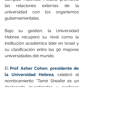
las relaciones externas de la 
universidad con los organismos 
gubernamentales.
Bajo su gestión, la Universidad 
Hebrea recuperó su nivel como la 
institución académica líder en Israel y 
su clasificación entre las 90 mejores 
universidades del mundo.
El 
Prof. Asher Cohen
, 
presidente de 
la Universidad Hebrea
, celebró el 
nombramiento: “Tamir Sheafer es un 
destacado investigador y profesor. 
Desempeñó un papel vital en hacer de 
la Facultad de Ciencias Sociales un 
lugar de encuentro atractivo para 
profesores y estudiantes. También me 