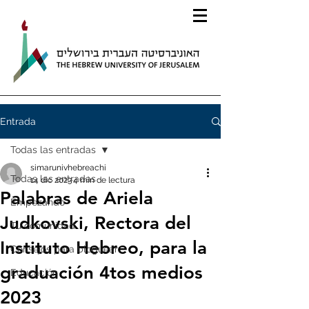
Entrada
Todas las entradas
simarunivhebreachi
Todas las entradas
14 dic 2023
4 min de lectura
Palabras de Ariela
Empezando
Judkovski, Rectora del
Tu comunidad
Instituto Hebreo, para la
Consejos para bloguear
graduación 4tos medios
Educación
2023