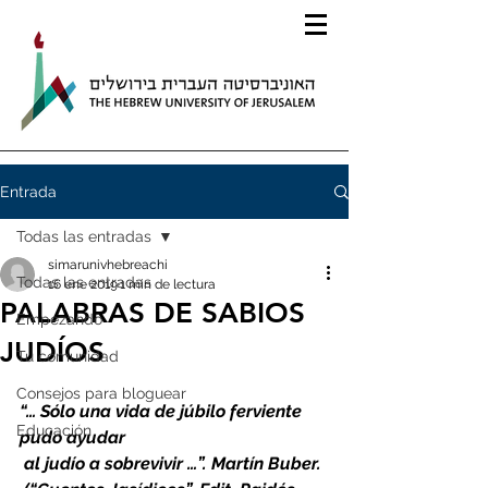
Entrada
Todas las entradas
simarunivhebreachi
Todas las entradas
16 ene 2019
1 min de lectura
PALABRAS DE SABIOS
Empezando
JUDÍOS
Tu comunidad
Consejos para bloguear
“… Sólo una vida de júbilo ferviente 
Educación
pudo ayudar
al judío a sobrevivir …”. Martín Buber.