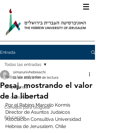
Entrada
Todas las entradas
simarunivhebreachi
Todas las entradas
22 abr 2024
2 min de lectura
Pesaj, mostrando el valor
Empezando
de la libertad
Tu comunidad
Por el Rabino Marcelo Kormis
Consejos para bloguear
Director de Asuntos Judaicos
Educación
Asociación Consultiva Universidad 
Hebrea de Jerusalem, Chile