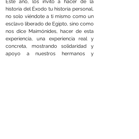
Este año, los invito a hacer de la 
historia del Éxodo tu historia personal, 
no solo viéndote a ti mismo como un 
esclavo liberado de Egipto, sino como 
nos dice Maimónides, hacer de esta 
experiencia, una experiencia real y 
concreta, mostrando solidaridad y 
apoyo a nuestros hermanos y 
hermanas en Israel y en todo el 
mundo.
Con el deseo de un Pesaj Kasher 
v’Sameaj,
Rabino Marcelo Kormis