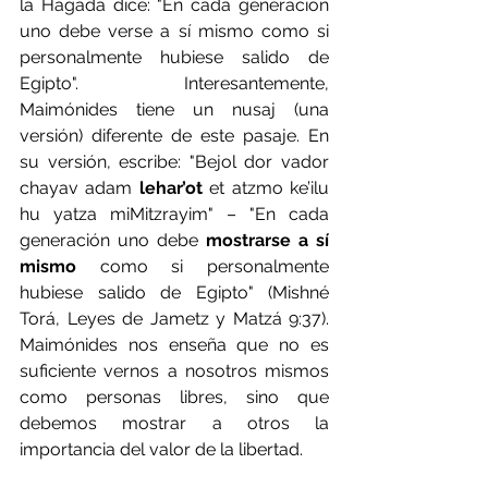
la Hagadá dice: "En cada generación 
uno debe verse a sí mismo como si 
personalmente hubiese salido de 
Egipto". Interesantemente, 
Maimónides tiene un nusaj (una 
versión) diferente de este pasaje. En 
su versión, escribe: "Bejol dor vador 
chayav adam 
lehar’ot
 et atzmo ke’ilu 
hu yatza miMitzrayim" – "En cada 
generación uno debe 
mostrarse a sí 
mismo
 como si personalmente 
hubiese salido de Egipto" (Mishné 
Torá, Leyes de Jametz y Matzá 9:37). 
Maimónides nos enseña que no es 
suficiente vernos a nosotros mismos 
como personas libres, sino que 
debemos mostrar a otros la 
importancia del valor de la libertad.