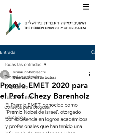
Entrada
Todas las entradas
simarunivhebreachi
Todas las entradas
8 jun 2020
1 min de lectura
Premio EMET 2020 para
Empezando
el Prof. Chezy Barenholz
Tu comunidad
El Premio EMET, conocido como 
Consejos para bloguear
“Premio Nobel de Israel”, otorgado 
Educación
por excelencia en logros académicos 
y profesionales que han tenido una 