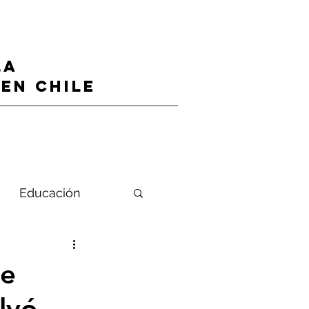
LA
en CHILE
Educación
se
lvó