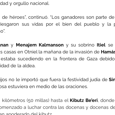
dad y orgullo nacional.
de héroes”, continuó. “Los ganadores son parte de u
iesgaron sus vidas por el bien del pueblo y la p
o”.
anan
 y 
Menajem Kalmanson
 y su sobrino 
Itiel
 se 
 casas en Otniel la mañana de la invasión de 
Hamá
estaba sucediendo en la frontera de Gaza debido 
dad de la aldea.
ijos no le importó que fuera la festividad judía de 
Si
osa estuviera en medio de las oraciones.
kilómetros (50 millas) hasta el 
Kibutz Be’eri
, donde
comenzado a luchar contra las docenas y docenas de
an apoderado del kibutz.