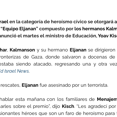
rael
 en la categoría de heroísmo cívico se otorgará a 
“
Equipo Eljanan
” compuesto por 
los hermanos Kal
 anunció el martes el ministro de Educación, 
Yoav Ki
har
, 
Kalmanson
 y su hermano 
Eljanan
 se dirigieron
staba siendo atacado, regresando una y otra vez 
d Israel News
.
rescates, 
Eljanan
 fue asesinado por un terrorista.
hablar esta mañana con los familiares de 
Menajem
arles sobre el premio”, dijo 
Kisch
. “Les agradecí por
esionantes héroes que son un faro de heroísmo para 