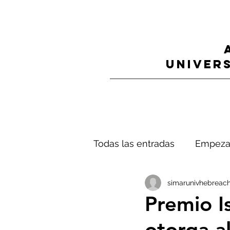
UNIVERS
Todas las entradas
Empeza
simarunivhebreach
Premio Is
otorga a