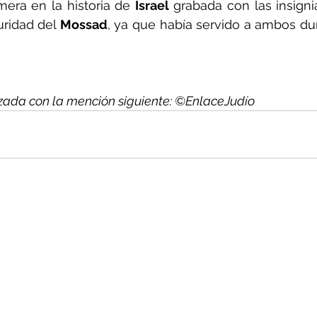
era en la historia de 
Israel
 grabada con las insigni
uridad del 
Mossad
, ya que había servido a ambos du
zada con la mención siguiente: ©EnlaceJudío