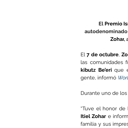
El 
Premio Is
autodenominado 
Zohar
,
El 
7 de octubre
, 
Zo
kibutz Be’eri 
que e
gente, informó 
Worl
Durante uno de los 
“Tuve el honor de 
Itiel Zohar
 e inform
familia y sus impr