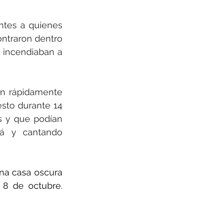
tes a quienes 
ntraron dentro 
 incendiaban a 
an rápidamente 
sto durante 14 
s y que podían 
á y cantando 
a casa oscura 
donde un terrorista les tendió una emboscada en la madrugada del 8 de octubre. 