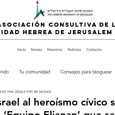
ASOCIACIÓN CONSULTIVA DE 
IDAD HEBREA de jerusalem 
Inicio
Novias
Nosotros
Noticias
Contacto
ndo
Tu comunidad
Consejos para bloguear
i
20 mar 2024
2 min de lectura
rael al heroísmo cívico 
l ‘Equipo Eljanan’ que sa