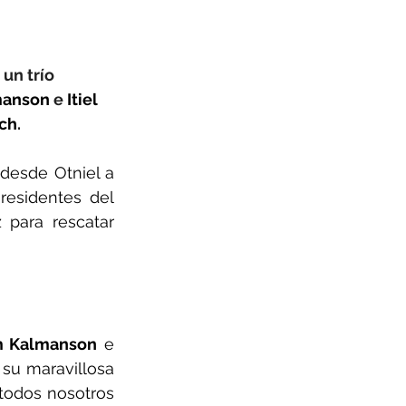
un trío 
manson
 e 
Itiel 
sch
.
 desde Otniel a 
las comunidades fronterizas de Gaza, donde salvaron a docenas de residentes del 
para rescatar 
 Kalmanson
 e 
 su maravillosa 
todos nosotros 