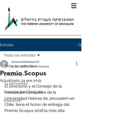
Entrada
Todas las entradas
simarunivhebreachi
Todas las entradas
11 dic 2018
1 min de lectura
Premio Scopus
Empezando
Actualizado:
24 ene 2019
Tu comunidad
El Directorio y el Consejo de la 
Consejos para bloguear
Asociación Consultiva de la 
Universidad Hebrea de Jerusalem en 
Educación
Chile, tiene el honor de entrega del 
Premio Scopus 2018 la más alta 