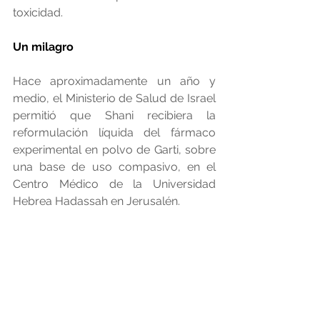
toxicidad.
Un milagro
Hace aproximadamente un año y 
medio, el Ministerio de Salud de Israel 
permitió que Shani recibiera la 
reformulación líquida del fármaco 
experimental en polvo de Garti, sobre 
una base de uso compasivo, en el 
Centro Médico de la Universidad 
Hebrea Hadassah en Jerusalén.
“Es un milagro”, le dice Shani a 
ISRAEL21c.
“Funciona mejor incluso que una 
inyección. Cuando comencé a 