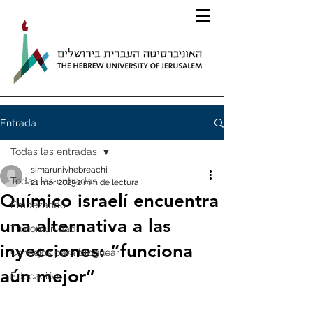
Entrada
Todas las entradas
simarunivhebreachi
Todas las entradas
21 mar 2023
2 min de lectura
Químico israelí encuentra
Empezando
una alternativa a las
Tu comunidad
inyecciones: “funciona
Consejos para bloguear
aún mejor”
Educación