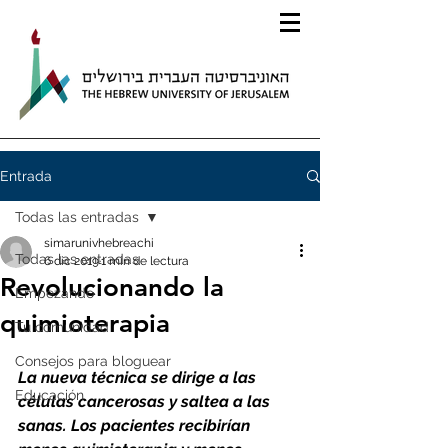
Entrada
Todas las entradas
simarunivhebreachi
Todas las entradas
6 dic 2019
1 min de lectura
Revolucionando la
Empezando
quimioterapia
Tu comunidad
Consejos para bloguear
La nueva técnica se dirige a las 
Educación
células cancerosas y saltea a las     
sanas. Los pacientes recibirían 