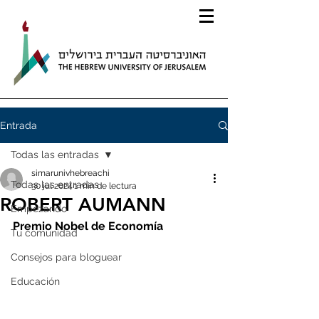
Entrada
Todas las entradas
simarunivhebreachi
Todas las entradas
30 jul 2024
1 min de lectura
ROBERT AUMANN
Empezando
Premio Nobel de Economía
Tu comunidad
Consejos para bloguear
Educación