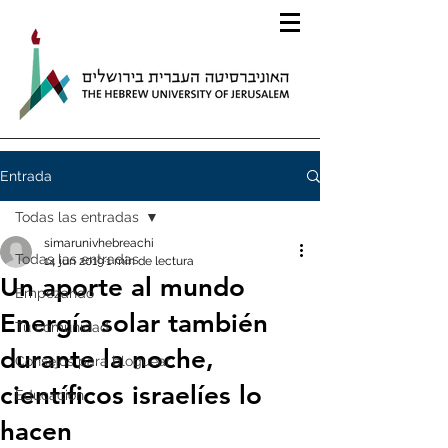
Entrada
Todas las entradas
simarunivhebreachi
Todas las entradas
14 jun 2019
1 min de lectura
Un aporte al mundo
Empezando
Energía solar también
Tu comunidad
durante la noche,
Consejos para bloguear
científicos israelíes lo
Educación
hacen