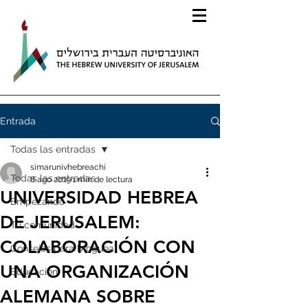
Entrada
Todas las entradas
simarunivhebreachi
Todas las entradas
8 ago 2019
1 min de lectura
UNIVERSIDAD HEBREA
Empezando
DE JERUSALEM:
Tu comunidad
COLABORACIÓN CON
Consejos para bloguear
UNA ORGANIZACIÓN
Educación
ALEMANA SOBRE