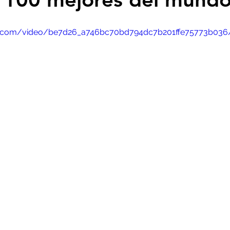
atic.com/video/be7d26_a746bc70bd794dc7b201ffe75773b036