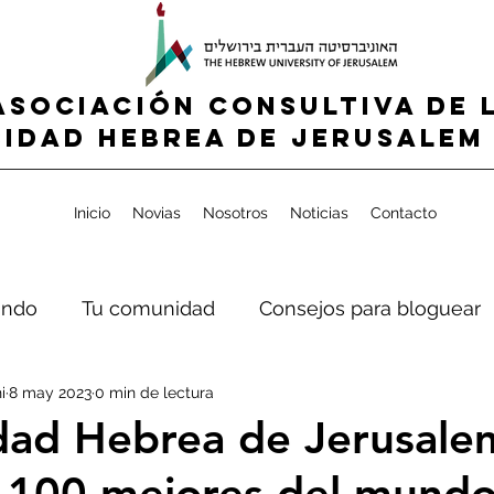
ASOCIACIÓN CONSULTIVA DE 
IDAD HEBREA de jerusalem 
Inicio
Novias
Nosotros
Noticias
Contacto
ndo
Tu comunidad
Consejos para bloguear
i
8 may 2023
0 min de lectura
dad Hebrea de Jerusale
s 100 mejores del mund