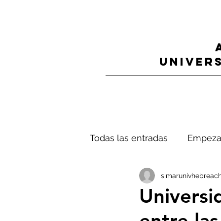
UNIVERS
Todas las entradas
Empeza
simarunivhebreach
Universi
entre la