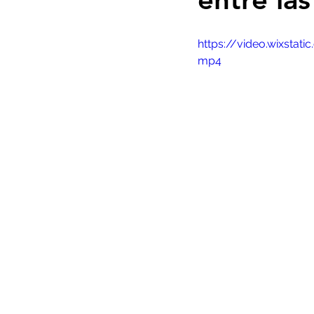
https://video.wixst
mp4