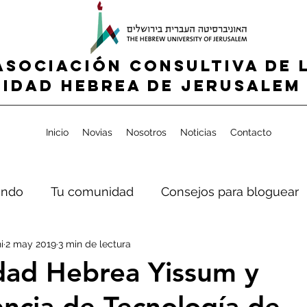
ASOCIACIÓN CONSULTIVA DE 
IDAD HEBREA de jerusalem 
Inicio
Novias
Nosotros
Noticias
Contacto
ndo
Tu comunidad
Consejos para bloguear
i
2 may 2019
3 min de lectura
dad Hebrea Yissum y
encia de Tecnología de