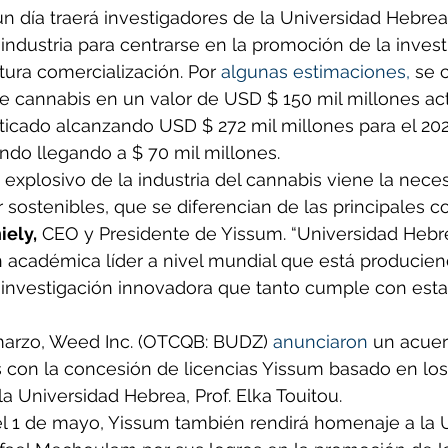
n día traerá investigadores de la Universidad Hebrea
 industria para centrarse en la promoción de la invest
tura comercialización. Por 
algunas estimaciones,
 se 
 cannabis en un valor de USD $ 150 mil millones ac
icado alcanzando USD $ 272 mil millones para el 202
ndo llegando a $ 70 mil millones.
 explosivo de la industria del cannabis viene la nece
 sostenibles, que se diferencian de las principales co
iely,
 CEO y Presidente de Yissum. “Universidad Hebr
ón académica líder a nivel mundial que está produciend
investigación innovadora que tanto cumple con est
arzo, Weed Inc. (OTCQB: BUDZ) 
anunciaron
 un acuer
 con la concesión de licencias Yissum basado en los
la Universidad Hebrea, Prof. Elka Touitou.
el 1 de mayo, Yissum también rendirá homenaje a la 