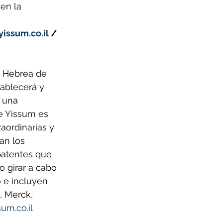
en la 
issum.co.il
 / 
d Hebrea de 
ablecerá y 
 una 
e Yissum es 
aordinarias y 
an los 
patentes que 
 girar a cabo 
 e incluyen 
, Merck, 
um.co.il