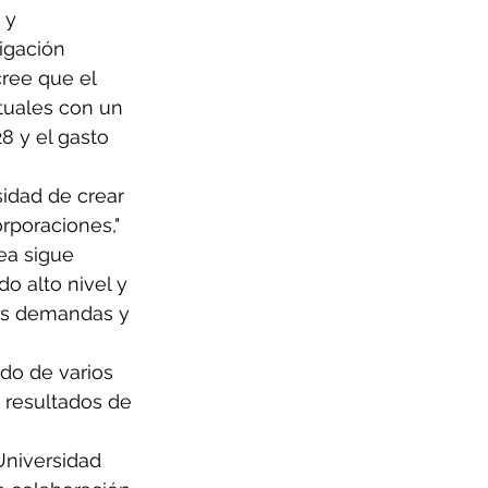
 y 
igación 
cree que el 
tuales con un 
8 y el gasto 
sidad de crear 
rporaciones," 
ea sigue 
o alto nivel y 
as demandas y 
do de varios 
 resultados de 
Universidad 