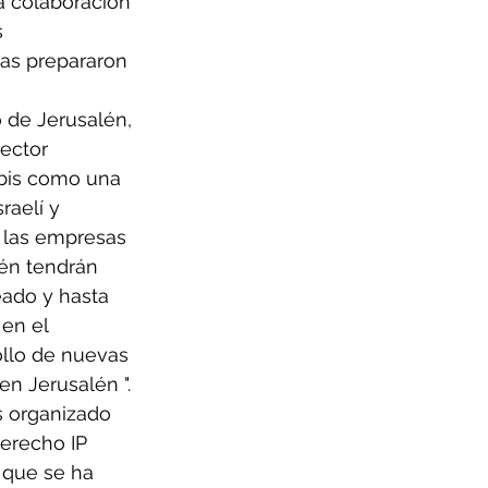
a colaboración 
 
as prepararon 
o de Jerusalén, 
ector 
abis como una 
raelí y 
 las empresas 
én tendrán 
ado y hasta 
en el 
ollo de nuevas 
en Jerusalén ".
s organizado 
erecho IP 
 que se ha 