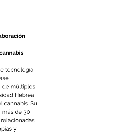
aboración 
cannabis 
e tecnología 
ase 
 de múltiples 
rsidad Hebrea 
l cannabis. Su 
a más de 30 
 relacionadas 
pias y 