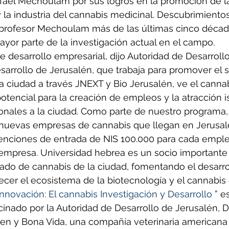
fael Mechoulam por sus logros en la promoción de l
 la industria del cannabis medicinal. Descubrimientos
 profesor Mechoulam más de las últimas cinco décad
mayor parte de la investigación actual en el campo.
 de desarrollo empresarial, dijo Autoridad de Desarroll
sarrollo de Jerusalén, que trabaja para promover el s
a ciudad a través JNEXT y Bio Jerusalén, ve el cann
otencial para la creación de empleos y la atracción is
onales a la ciudad. Como parte de nuestro programa,
 nuevas empresas de cannabis que llegan en Jerusal
enciones de entrada de NIS 100.000 para cada emple
 empresa. Universidad hebrea es un socio importante 
cado de cannabis de la ciudad, fomentando el desarr
lecer el ecosistema de la biotecnología y el cannabis 
nnovación: El cannabis Investigación y Desarrollo
 ” e
cinado por la Autoridad de Desarrollo de Jerusalén, D
en y Bona Vida, una compañía veterinaria americana