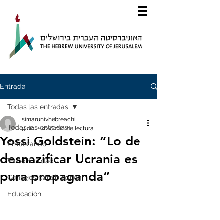
Entrada
Todas las entradas
simarunivhebreachi
Todas las entradas
9 dic 2022
6 min de lectura
Yossi Goldstein: “Lo de
Empezando
desnazificar Ucrania es
Tu comunidad
pura propaganda”
Consejos para bloguear
Educación