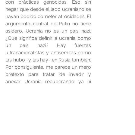
con prácticas genocidas. Eso sin 
negar que desde el lado ucraniano se 
hayan podido cometer atrocidades. El 
argumento central de Putin no tiene 
asidero. Ucrania no es un país nazi. 
¿Qué significa definir a ucrania como 
un país nazi? Hay fuerzas 
ultranacionalistas y antisemitas como 
las hubo -y las hay- en Rusia también. 
Por consiguiente, me parece un mero 
pretexto para tratar de invadir y 
anexar Ucrania recuperando ya ni 
siquiera la vieja Unión Soviética, 
queriendo reinstalar la idea de un 
imperio ruso más importante que 
otras potencias. Hay una cosmovisión 
peligrosa. Lo de desnazificar Ucrania 
es pura propaganda, más allá de que 
haya movimientos antisemitas. 